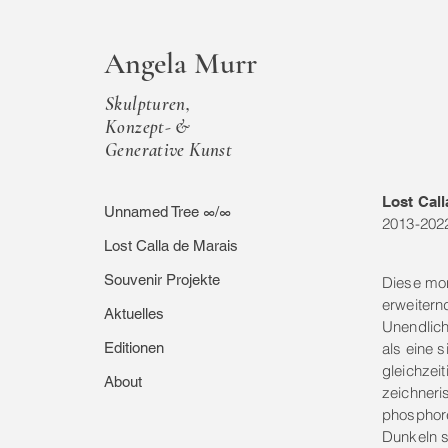
Angela Murr
Skulpturen,
Konzept- &
Generative Kunst
Lost Call
Unnamed Tree ∞/∞
2013-202
Lost Calla de Marais
Souvenir Projekte
Diese mon
erweitern
Aktuelles
Unendlichk
Editionen
als eine 
gleichzei
About
zeichneri
phosphore
Dunkeln s